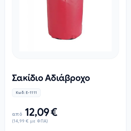
Σακίδιο Αδιάβροχο
Κωδ: E-1111
12,09
€
από
(14,99 € με ΦΠΑ)