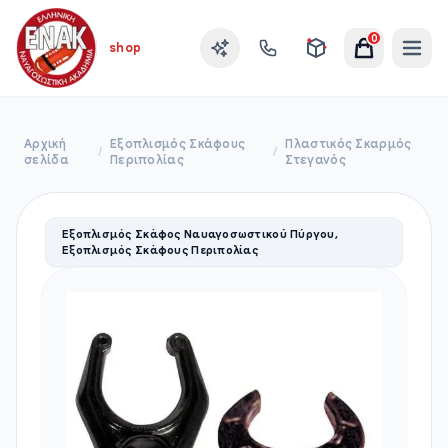
0
shop
Αρχική
Εξοπλισμός Σκάφους
Πλαστικός Σκαρμός
/
/
σελίδα
Περιπολίας
Στεγανός
Εξοπλισμός Σκάφος Ναυαγοσωστικού Πύργου,
Εξοπλισμός Σκάφους Περιπολίας