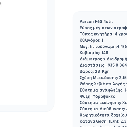
Parsun F6S 4str.
Εύρος μέγιστων στροφ
Τύπος κινητήρα:
4 χρο
Κύλινδροι:
1
Μεγ. Ιπποδύναμη:
4.4(6
Κυβισμός:
148
Διάμετρος x Διαδρομ
Διαστάσεις :
935 X 364
Βάρος:
28 Kgr
Σχέση Μετάδοσης:
2,15
Θέσης λεβιέ επιλογής
Σύστημα ανάφλεξης:
Η
Ψύξη:
Υδρόψυκτο
Σύστημα εκκίνησης:
Χε
Σύστημα Διεύθυνσης:
Χωρητικότητα δοχείο
Κατανάλωση (L/h):
2.3