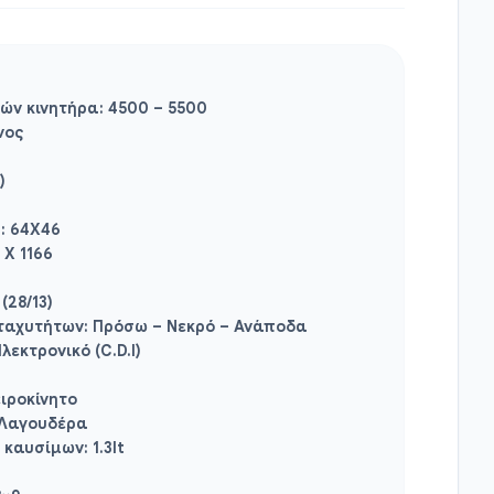
ών κινητήρα:
4500 – 5500
νος
)
ή:
64X46
 X 1166
 (28/13)
 ταχυτήτων:
Πρόσω – Νεκρό – Ανάποδα
λεκτρονικό (C.D.I)
ιροκίνητο
Λαγουδέρα
υ καυσίμων:
1.3lt