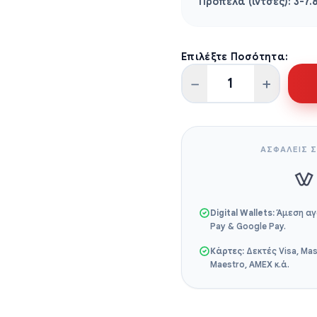
Προπέλα (ίντσες):
3-7.
Επιλέξτε Ποσότητα:
−
+
Εξωλέμβια
Κοντόλαιμη
Μηχανή
ποσότητα
ΑΣΦΑΛΕΙΣ Σ
Digital Wallets:
Άμεση αγ
Pay & Google Pay.
Κάρτες:
Δεκτές Visa, Mas
Maestro, AMEX κ.ά.