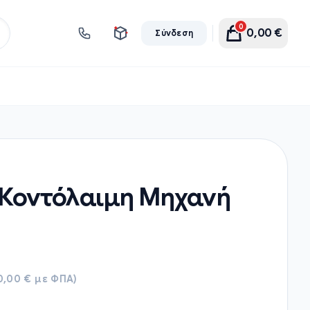
0
0,00
€
Σύνδεση
 Κοντόλαιμη Μηχανή
90,00 € με ΦΠΑ)