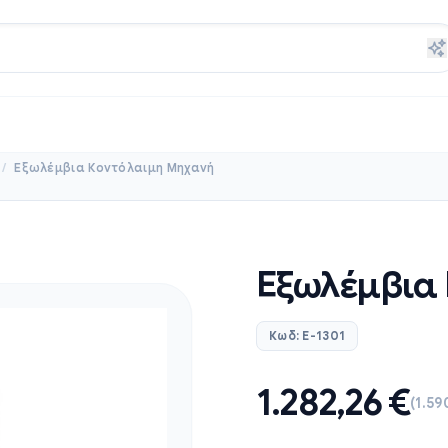
/
Εξωλέμβια Κοντόλαιμη Μηχανή
Εξωλέμβια
Κωδ: E-1301
1.282,26
€
(1.5