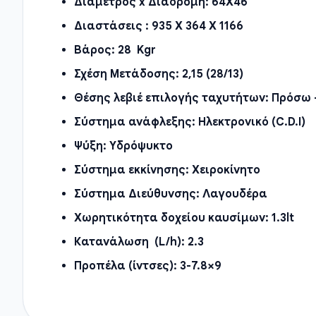
Διάμετρος x Διαδρομή:
64X46
Διαστάσεις :
935 X 364 X 1166
Βάρος:
28 Kgr
Σχέση Μετάδοσης:
2,15 (28/13)
Θέσης λεβιέ επιλογής ταχυτήτων:
Πρόσω 
Σύστημα ανάφλεξης:
Ηλεκτρονικό (C.D.I)
Ψύξη:
Υδρόψυκτο
Σύστημα εκκίνησης:
Χειροκίνητο
Σύστημα Διεύθυνσης:
Λαγουδέρα
Χωρητικότητα δοχείου καυσίμων:
1.3lt
Κατανάλωση (L/h):
2.3
Προπέλα (ίντσες):
3-7.8×9